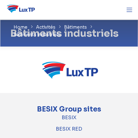
Home
Activités
Bâtiments
Bâtiments industriels
Bâtiments industriels
BESIX Group sites
BESIX
BESIX RED