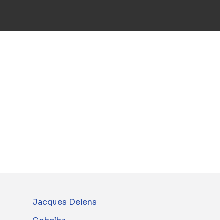
ive en Wallonie et au Grand-Duché
u groupe BESIX depuis 1985, elle
iments publics et privés, en neuf
 expertises multidisciplinaires du
Jacques Delens