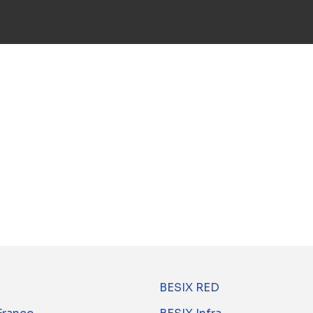
Wust est une entreprise générale act
de Luxembourg depuis 1932. Membre d
intervient sur une large palette de bât
comme en rénovation, avec l’appui des
Groupe.
BESIX RED