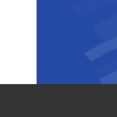
Brieuc Polet
Directeur Général
,
Wust