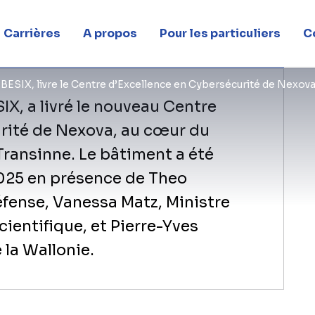
elgique
Carrières
A propos
Pour les particuliers
C
e BESIX, livre le Centre d’Excellence en Cybersécurité de Nexova
SIX, a livré le nouveau Centre
rité de Nexova, au cœur du
 Transinne. Le bâtiment a été
025 en présence de Theo
éfense, Vanessa Matz, Ministre
cientifique, et Pierre-Yves
 la Wallonie.
​Conçu par ASSAR architects et intégr