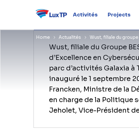
Nexova à B
Activités
Projects
Home
Actualités
Wust, filiale du group
​Wust, filiale du Groupe BE
d’Excellence en Cybersécu
parc d’activités Galaxia à
inauguré le 1 septembre 2
Francken, Ministre de la D
en charge de la Politique s
Jeholet, Vice-Président de