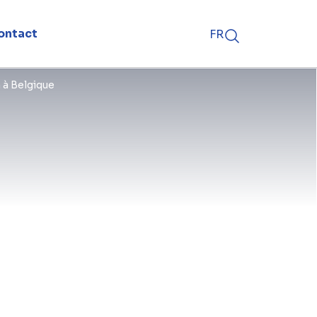
ontact
FR
 à Belgique
alement réalisé avec un savoir-faire