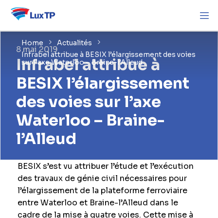
Home
Actualités
8 mai 2019
Infrabel attribue à BESIX l’élargissement des voies
Infrabel attribue à
sur l’axe Waterloo – Braine-l’Alleud
BESIX l’élargissement
des voies sur l’axe
Waterloo – Braine-
l’Alleud
BESIX s’est vu attribuer l’étude et l’exécution
des travaux de génie civil nécessaires pour
l’élargissement de la plateforme ferroviaire
entre Waterloo et Braine-l’Alleud dans le
cadre de la mise à quatre voies. Cette mise à