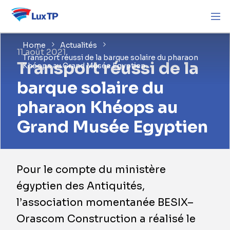
Home
Actualités
11 août 2021
Transport réussi de la barque solaire du pharaon
Transport réussi de la
Khéops au Grand Musée Egyptien
barque solaire du
pharaon Khéops au
Grand Musée Egyptien
Pour le compte du ministère
égyptien des Antiquités,
l’association momentanée BESIX–
Orascom Construction a réalisé le