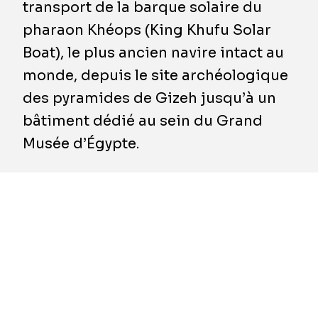
transport de la barque solaire du
pharaon Khéops (King Khufu Solar
Boat), le plus ancien navire intact au
monde, depuis le site archéologique
des pyramides de Gizeh jusqu’à un
bâtiment dédié au sein du Grand
Musée d’Égypte.
Cette opération de transport sur mesure,
particulièrement délicate, a été réalisée
du 5 au 7 août 2021 et a nécessité de la
part de BESIX et d'Orascom Construction
de relever plusieurs défis techniques et