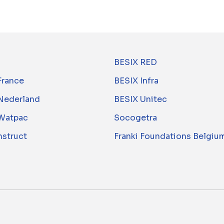
BESIX RED
France
BESIX Infra
Nederland
BESIX Unitec
Watpac
Socogetra
nstruct
Franki Foundations Belgiu