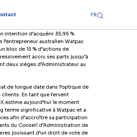
ontact
FR
on intention d’acquérir 35,95 %
ans Watpac
e l’entrepreneur australien Watpac
un bloc de 15 % d’actions de
gressivement accru ses parts jusqu’à
ent deux sièges d’Administrateur au
iat de longue date dans l’optique de
 clients. En tant que fervent
SIX estime aujourd’hui le moment
g terme significative à Watpac et a
es afin d’accroître sa participation
ants du Conseil d’Administration de
es jouissant d’un droit de vote de