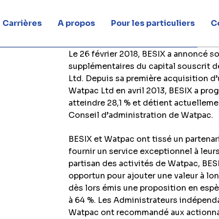
e dans Watpac
Carrières
A propos
Pour les particuliers
C
Le 26 février 2018, BESIX a annoncé s
r sa présence en Australie via une participation majoritaire d
supplémentaires du capital souscrit d
Ltd. Depuis sa première acquisition d’
Watpac Ltd en avril 2013, BESIX a pro
atteindre 28,1 % et détient actuellem
Conseil d’administration de Watpac.
BESIX et Watpac ont tissé un partenar
fournir un service exceptionnel à leurs
partisan des activités de Watpac, BE
opportun pour ajouter une valeur à lon
dès lors émis une proposition en espèc
à 64 %. Les Administrateurs indépend
Watpac ont recommandé aux actionnair